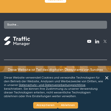
Diese Website ist Teil des digitalen Ökosystems von Sundrax
Diese Website verwendet Cookies und verwandte Technologien für
den Betrieb der Website, Analysen und Werbezwecke von Dritten, wie
in unserer
Datenschutz- und Datenverarbeitungsrichtlinie
.
beschrieben. Sie können Ihre Zustimmung zu unserer Verwendung
dieser Technologien erteilen, nicht wesentliche Technologien
Traffic
ablehnen oder Ihre Einstellungen weiter verwalten.
Cookie-
Manager
Datenschutzerklärung
Nutzungsbedingungen
Richtlinie
2026
Akzeptieren
Ablehnen