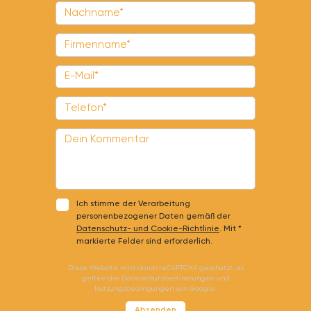
Ich stimme der Verarbeitung
personenbezogener Daten gemäß der
Datenschutz- und Cookie-Richtlinie
.
Mit *
markierte Felder sind erforderlich.
Diese Website wird durch reCAPTCHA geschützt, es
gelten die
Datenschutzbestimmungen
und
Nutzungsbedingungen
von Google.
Absenden